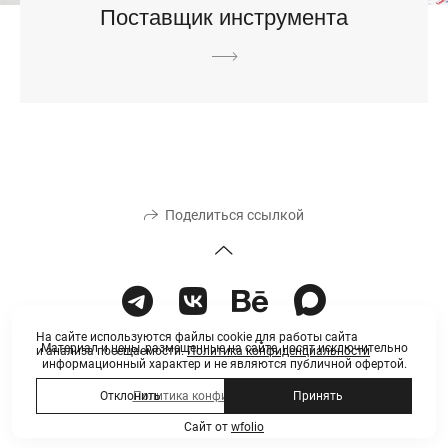
Поставщик инструмента
Поделиться ссылкой
На сайте используются файлы cookie для работы сайта
Материал и цены, размещенные на сайте, носят исключительно
и анализа посещаемости.
Политика конфиденциальности
информационный характер и не являются публичной офертой.
Политика конфиденциальности
Отклонить
Принять
Сайт от
wfolio