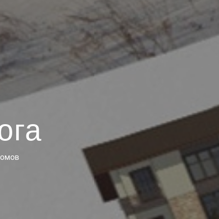
ога
домов